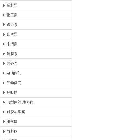
螺杆泵
化工泵
磁力泵
真空泵
排污泵
隔膜泵
离心泵
电动阀门
气动阀门
呼吸阀
刀型闸阀.浆料阀
衬胶衬里阀
排气阀
放料阀