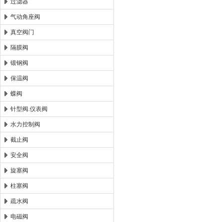
过滤器
气动角座阀
真空阀门
隔膜阀
锻钢阀
保温阀
蝶阀
针型阀.仪表阀
水力控制阀
截止阀
安全阀
旋塞阀
柱塞阀
疏水阀
电磁阀