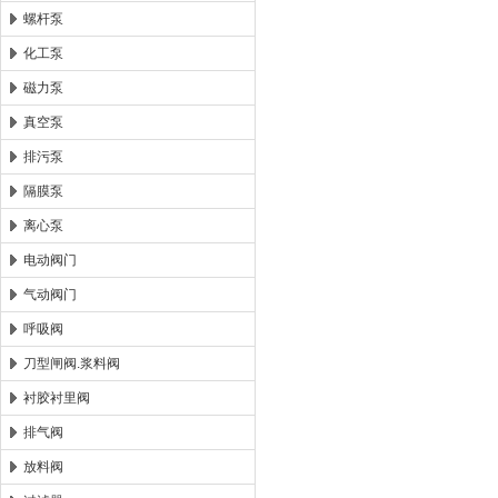
螺杆泵
化工泵
磁力泵
真空泵
排污泵
隔膜泵
离心泵
电动阀门
气动阀门
呼吸阀
刀型闸阀.浆料阀
衬胶衬里阀
排气阀
放料阀