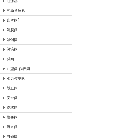
过滤器
气动角座阀
真空阀门
隔膜阀
锻钢阀
保温阀
蝶阀
针型阀.仪表阀
水力控制阀
截止阀
安全阀
旋塞阀
柱塞阀
疏水阀
电磁阀