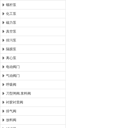
螺杆泵
化工泵
磁力泵
真空泵
排污泵
隔膜泵
离心泵
电动阀门
气动阀门
呼吸阀
刀型闸阀.浆料阀
衬胶衬里阀
排气阀
放料阀