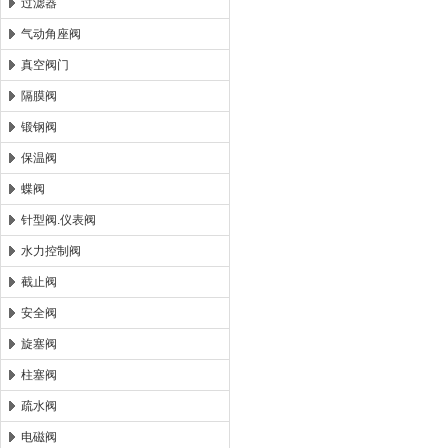
过滤器
气动角座阀
真空阀门
隔膜阀
锻钢阀
保温阀
蝶阀
针型阀.仪表阀
水力控制阀
截止阀
安全阀
旋塞阀
柱塞阀
疏水阀
电磁阀