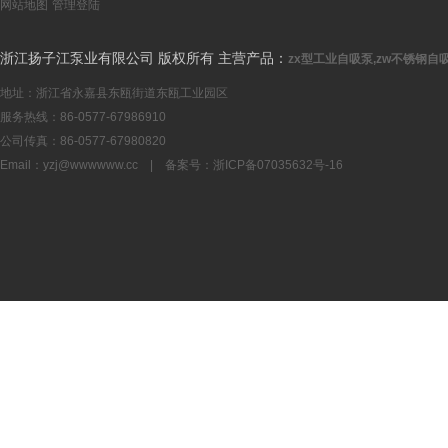
网站地图
管理登陆
浙江扬子江泵业有限公司 版权所有 主营产品：
zx型工业自吸泵,zw不锈钢自吸
地址：浙江省永嘉县东瓯街道东瓯工业园区
服务热线：86-0577-67986910
公司传真：86-0577-67980820
Email：
yzj@wwwwww.cc
| 备案号：
浙ICP备07035632号-16