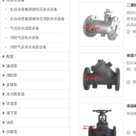
给排水设备
二通
全自动变频调速恒压供水设备
BQ
浙江扬子江泵业有限公司
全自动变频调速恒压消防供水设备
降管
的高
气压给水成套设备
消防气压给水设备
消防气压供水成套设备
保温
配套
BS
漩涡泵
阀、
消防泵
多级泵
水力喷射器
管道泵
保温
液下泵
保温
油泵
自吸泵