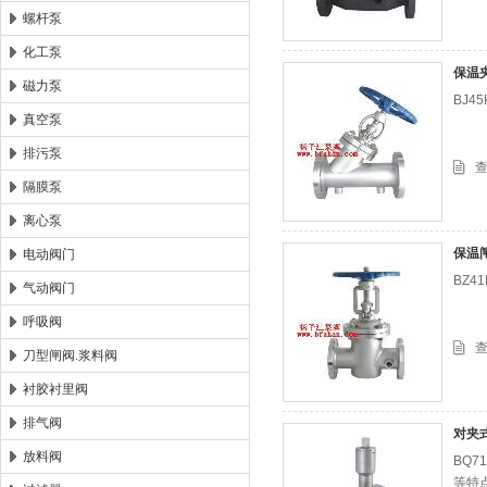
螺杆泵
化工泵
保温
磁力泵
BJ
真空泵
排污泵
隔膜泵
离心泵
保温
电动阀门
BZ
气动阀门
呼吸阀
刀型闸阀.浆料阀
衬胶衬里阀
排气阀
对夹
放料阀
BQ
等特