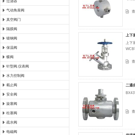
过滤器
气动角座阀
真空阀门
隔膜阀
上下
锻钢阀
上下
保温阀
WC
蝶阀
针型阀.仪表阀
水力控制阀
截止阀
二通
BX
安全阀
旋塞阀
柱塞阀
疏水阀
电磁阀