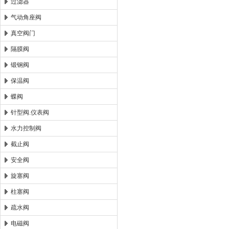
过滤器
气动角座阀
真空阀门
隔膜阀
锻钢阀
保温阀
蝶阀
针型阀.仪表阀
水力控制阀
截止阀
安全阀
旋塞阀
柱塞阀
疏水阀
电磁阀