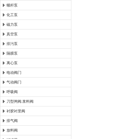
螺杆泵
化工泵
磁力泵
真空泵
排污泵
隔膜泵
离心泵
电动阀门
气动阀门
呼吸阀
刀型闸阀.浆料阀
衬胶衬里阀
排气阀
放料阀