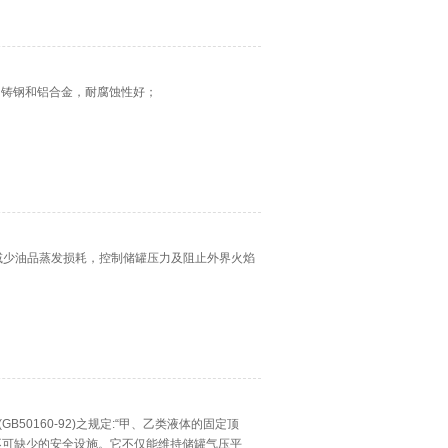
铁、铸钢和铝合金，耐腐蚀性好；
起减少油品蒸发损耗，控制储罐压力及阻止外界火焰
0160-92)之规定:“甲、乙类液体的固定顶
不可缺少的安全设施。它不仅能维持储罐气压平