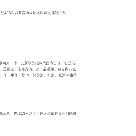
连续13次以亚音速火焰试验每次都能阻火。
与呼吸阀为一体，其新颖的结构为国内首创。它是石
，重量轻，维修方便。该产品适用于储存内点低
如汽油、笨、甲笨、煤油、轻柴油、机油、原油等油品
的温度环境中正常工作。
性能合格，连续13次以亚音速火焰试验每次都能阻