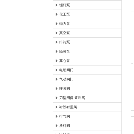
螺杆泵
化工泵
磁力泵
真空泵
排污泵
隔膜泵
离心泵
电动阀门
气动阀门
呼吸阀
刀型闸阀.浆料阀
衬胶衬里阀
排气阀
放料阀