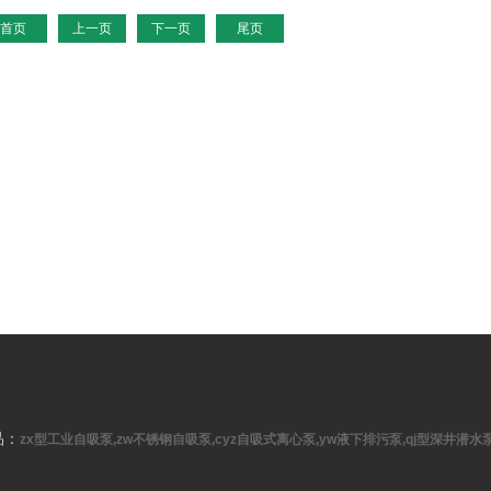
首页
上一页
下一页
尾页
品：
zx型工业自吸泵,zw不锈钢自吸泵,cyz自吸式离心泵,yw液下排污泵,qj型深井潜水