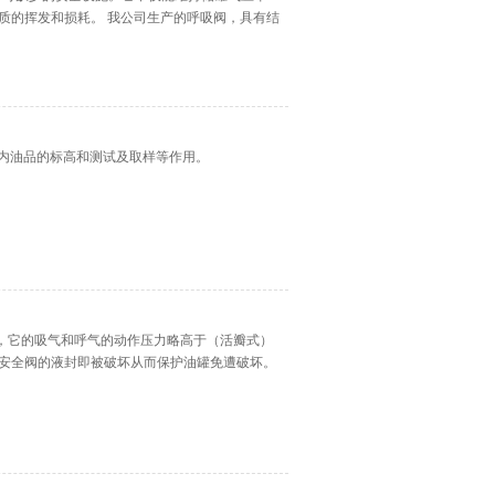
质的挥发和损耗。 我公司生产的呼吸阀，具有结
罐内油品的标高和测试及取样等作用。
备，它的吸气和呼气的动作压力略高于（活瓣式）
安全阀的液封即被破坏从而保护油罐免遭破坏。