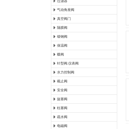
过滤器
气动角座阀
真空阀门
隔膜阀
锻钢阀
保温阀
蝶阀
针型阀.仪表阀
水力控制阀
截止阀
安全阀
旋塞阀
柱塞阀
疏水阀
电磁阀