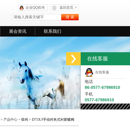
企业QQ咨询
返回首页
>
展会资讯
联系我们
在线客服
在线客服
电话
86-0577-67986910
手机
0577-67986910
页
>
产品中心
>
蝶阀
> D71X/J手动对夹式衬胶蝶阀