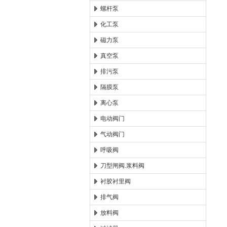
螺杆泵
化工泵
磁力泵
真空泵
排污泵
隔膜泵
离心泵
电动阀门
气动阀门
呼吸阀
刀型闸阀.浆料阀
衬胶衬里阀
排气阀
放料阀