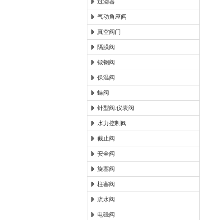
过滤器
气动角座阀
真空阀门
隔膜阀
锻钢阀
保温阀
蝶阀
针型阀.仪表阀
水力控制阀
截止阀
安全阀
旋塞阀
柱塞阀
疏水阀
电磁阀