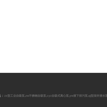
品：
zx型工业自吸泵,zw不锈钢自吸泵,cyz自吸式离心泵,yw液下排污泵,qj型深井潜水