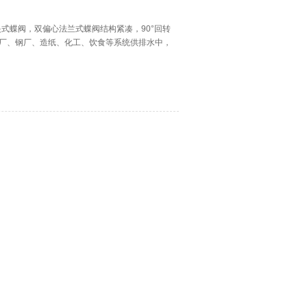
夹式蝶阀，双偏心法兰式蝶阀结构紧凑，90°回转
厂、钢厂、造纸、化工、饮食等系统供排水中，