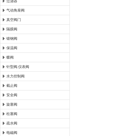
过滤器
气动角座阀
真空阀门
隔膜阀
锻钢阀
保温阀
蝶阀
针型阀.仪表阀
水力控制阀
截止阀
安全阀
旋塞阀
柱塞阀
疏水阀
电磁阀