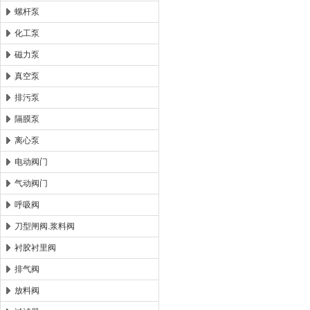
螺杆泵
化工泵
磁力泵
真空泵
排污泵
隔膜泵
离心泵
电动阀门
气动阀门
呼吸阀
刀型闸阀.浆料阀
衬胶衬里阀
排气阀
放料阀