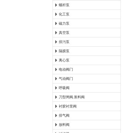
螺杆泵
化工泵
磁力泵
真空泵
排污泵
隔膜泵
离心泵
电动阀门
气动阀门
呼吸阀
刀型闸阀.浆料阀
衬胶衬里阀
排气阀
放料阀