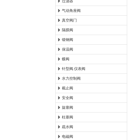
过滤器
气动角座阀
真空阀门
隔膜阀
锻钢阀
保温阀
蝶阀
针型阀.仪表阀
水力控制阀
截止阀
安全阀
旋塞阀
柱塞阀
疏水阀
电磁阀