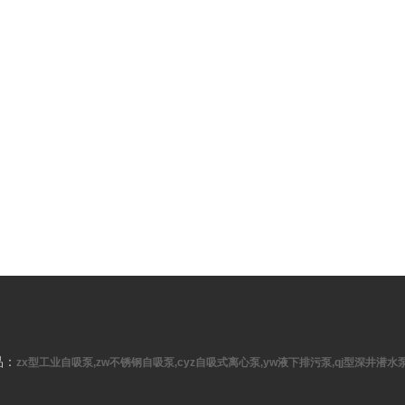
品：
zx型工业自吸泵,zw不锈钢自吸泵,cyz自吸式离心泵,yw液下排污泵,qj型深井潜水