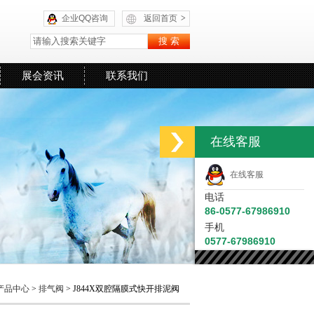
企业QQ咨询
返回首页
>
展会资讯
联系我们
在线客服
在线客服
电话
86-0577-67986910
手机
0577-67986910
产品中心
>
排气阀
> J844X双腔隔膜式快开排泥阀